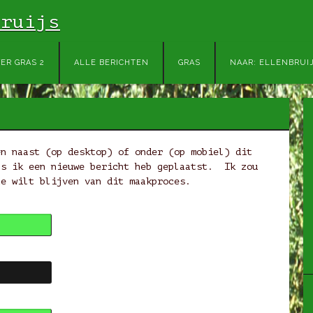
Bruijs
ring
ER GRAS 2
ALLE BERICHTEN
GRAS
NAAR: ELLENBRUI
ar
houd
en naast (op desktop) of onder (op mobiel) dit
ls ik een nieuwe bericht heb geplaatst. Ik zou
te wilt blijven van dit maakproces.