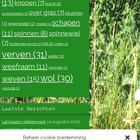
(13)
knopen
(7)
kunst
(2)
over gras
(7)
pluimen
luisterboeken
(1)
schapen
(3)
regenwater
(2)
reseda
(1)
(11)
spinnen
(8)
spinnewiel
(7)
tijd
(2)
stinkende gouwe
(1)
uitleg
(1)
verven
(31)
water
(2)
weefraam
(11)
werkplek
(1)
wol
(30)
weven
(15)
youtube
(1)
Laatste berichten
Langzaam gekkenwerk
24 augustus 2025
Juni 2025, stand van zaken
3 juni 2025
Beheer cookie toestemming
Tweede helft van het kleed op zes april
11