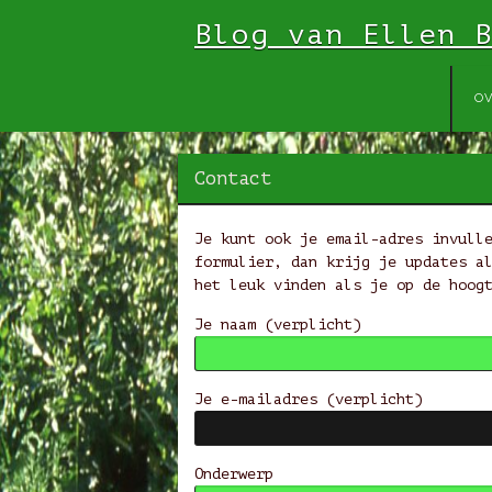
Blog van Ellen 
Sp
OV
na
in
Contact
Je kunt ook je email-adres invull
formulier, dan krijg je updates a
het leuk vinden als je op de hoog
Je naam (verplicht)
Je e-mailadres (verplicht)
Onderwerp