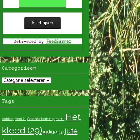
Delivered by
FeedBurner
Categorieën
tegorieën
Tags
Het
Achtergrond
(1)
Geschiedenis
(1)
gras
(1)
kleed
(29)
jute
indigo
(3)