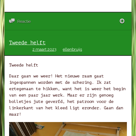
Drem
Reactie
twee
helft
Tweede helft
Geplaatst op
2 maart 2023
by
ellenbruijs
Tweede helft
Daar gaan we weer! Het nieuwe raam gaat
ingespannen worden met de schering. Ik zat
ertegenaan te hikken, want het is weer het begin
van een paar jaar werk. Maar er zijn genoeg
bolletjes jute geverfd, het patroon voor de
linkerkant van het kleed ligt eronder. Gaan dan
maar!