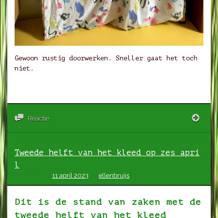
Gewoon rustig doorwerken. Sneller gaat het toch
niet.
Juni
Reactie
2025
stan
van
Tweede helft van het kleed op zes apri
zake
l
Geplaatst op
11 april 2023
by
ellenbruijs
Dit is de stand van zaken met de
tweede helft van het kleed