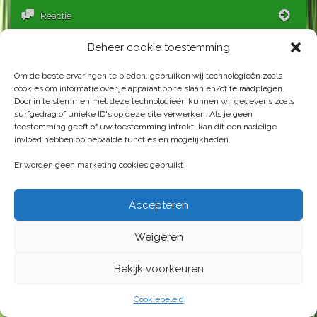
Bles
Reactie
Beheer cookie toestemming
De tweede helft, voorbereiding
Om de beste ervaringen te bieden, gebruiken wij technologieën zoals
Geplaatst op
1 december 2022
by
ellenbruijs
cookies om informatie over je apparaat op te slaan en/of te raadplegen.
Door in te stemmen met deze technologieën kunnen wij gegevens zoals
surfgedrag of unieke ID's op deze site verwerken. Als je geen
De tweede helft: voorbereiding.
toestemming geeft of uw toestemming intrekt, kan dit een nadelige
invloed hebben op bepaalde functies en mogelijkheden.
Ik kan niet meteen door met de andere
helft van
het kleed
. Ik heb geen voorraad kant en klaar
Er worden geen marketing cookies gebruikt
materiaal liggen. Dus eerst maar weer
jute
prepareren
, dat wil zeggen: jute op strengen
winden; dan wassen in wasmiddel; dan wassen in
Accepteren
de
soda ash
, dat heb ik twee keer gedaan dit
keer, om het vet er nog verder uit te halen, dat
Weigeren
verft beter; daarna beitsen in aluin en
wijnsteenzuur; en dan verven, dit soms ook twee
Bekijk voorkeuren
keer voor goed geel, en eventueel nog een keer
voor groen. Neemt alweer heel veel tijd in
Cookiebeleid
beslag. Ik trek nooit alle kleur uit het