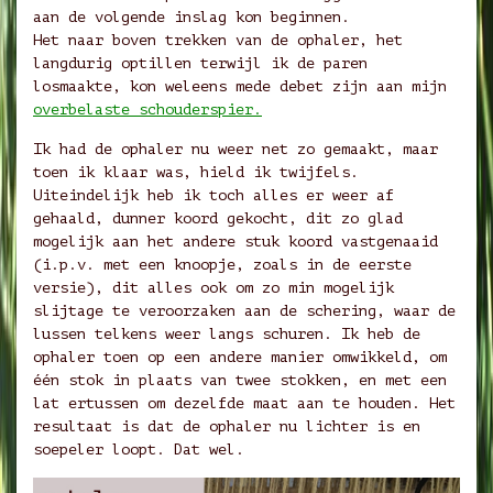
aan de volgende inslag kon beginnen.
Het naar boven trekken van de ophaler, het
langdurig optillen terwijl ik de paren
losmaakte, kon weleens mede debet zijn aan mijn
overbelaste schouderspier.
Ik had de ophaler nu weer net zo gemaakt, maar
toen ik klaar was, hield ik twijfels.
Uiteindelijk heb ik toch alles er weer af
gehaald, dunner koord gekocht, dit zo glad
mogelijk aan het andere stuk koord vastgenaaid
(i.p.v. met een knoopje, zoals in de eerste
versie), dit alles ook om zo min mogelijk
slijtage te veroorzaken aan de schering, waar de
lussen telkens weer langs schuren. Ik heb de
ophaler toen op een andere manier omwikkeld, om
één stok in plaats van twee stokken, en met een
lat ertussen om dezelfde maat aan te houden. Het
resultaat is dat de ophaler nu lichter is en
soepeler loopt. Dat wel.