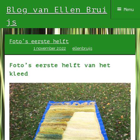
Blog van Ellen Brui
Menu
js
Spring
Foto’s eerste helft
naar
Geplaatst op
1 november 2022
by
ellenbruijs
inhoud
Foto’s eerste helft van het
kleed