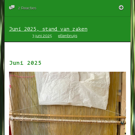
Lan
2 Reacties
gekk
Juni 2025, stand van zaken
Geplaatst op
3 juni 2025
by
ellenbruijs
Juni 2025