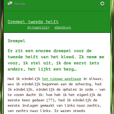
Twee
Reactie
helft
van
het
Drempel tweede helft
klee
op
Geplaatst op
29 maart 2023
by
ellenbruijs
zes
april
Drempel
Er zit een enorme drempel voor de
tweede helft van het kleed. Ik neem me
voor, ik stel uit, ik doe eerst iets
anders, het lijkt een berg…
Had ik eindelijk
het nieuwe weefraam
in elkaar,
was ik eindelijk begonnen aan de schering, had
ik eindelijk, eindelijk de ophaler in orde – van
te voren dacht ik: hoe heb ik het eigenlijk de
eerste keer gedaan (??), had ik eindelijk de
eerste inslagen gemaakt van links naar rechts,
van rechts naar links. Er waren steeds