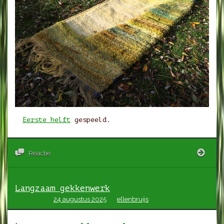
Eerste helft
gespeeld.
Foto’
Reactie
eerst
helft
Langzaam gekkenwerk
Geplaatst op
24 augustus 2025
by
ellenbruijs