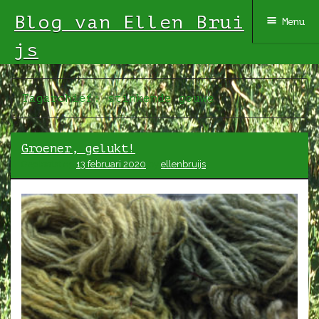
Blog van Ellen Brui
Menu
js
Spring
Tagarchief:
stinkende gouwe
naar
inhoud
Groener, gelukt!
Geplaatst op
13 februari 2020
by
ellenbruijs