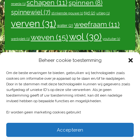
schapen
(11)
spinnen
(8)
reseda
(1)
spinnewiel
(7)
tijd
(2)
stinkende gouwe
(1)
uitleg
(1)
verven
(31)
weefraam
(11)
water
(2)
wol
(30)
weven
(15)
werkplek
(1)
youtube
(1)
Beheer cookie toestemming
Laatste berichten
Om de beste ervaringen te bieden, gebruiken wij technologieën zoals
Langzaam gekkenwerk
24 augustus 2025
cookies om informatie over je apparaat op te slaan en/of te raadplegen.
Juni 2025, stand van zaken
3 juni 2025
Door in te stemmen met deze technologieën kunnen wij gegevens zoals
surfgedrag of unieke ID's op deze site verwerken. Als je geen
Tweede helft van het kleed op zes april
11 april 2023
toestemming geeft of uw toestemming intrekt, kan dit een nadelige
Drempel tweede helft
29 maart 2023
invloed hebben op bepaalde functies en mogelijkheden.
Tweede helft
2 maart 2023
Er worden geen marketing cookies gebruikt
Blog van Ellen Bruijs
Accepteren