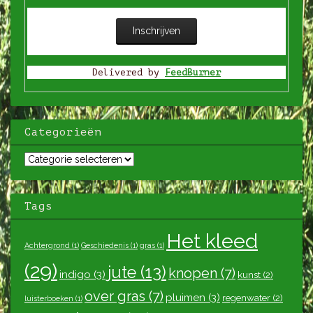
Delivered by
FeedBurner
Categorieën
Categorieën
Tags
Het kleed
Achtergrond
(1)
Geschiedenis
(1)
gras
(1)
(29)
jute
(13)
knopen
(7)
indigo
(3)
kunst
(2)
over gras
(7)
pluimen
(3)
regenwater
(2)
luisterboeken
(1)